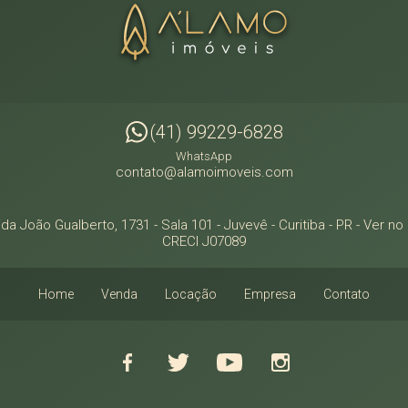
(41) 99229-6828
WhatsApp
contato@alamoimoveis.com
da João Gualberto, 1731 - Sala 101
- Juvevê -
Curitiba
-
PR
-
Ver no
CRECI J07089
Home
Venda
Locação
Empresa
Contato