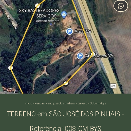
início
>
vendas
>
são josé dos pinhais
>
terreno
>
008-cm-bys
TERRENO em SÃO JOSÉ DOS PINHAIS -
Referência: 008-CM-BYS