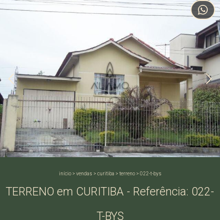
início
>
vendas
>
curitiba
>
terreno
>
022-t-bys
TERRENO em CURITIBA - Referência: 022-
T-BYS