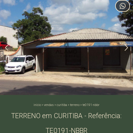
início
>
vendas
>
curitiba
>
terreno
>
te0191-nbbr
TERRENO em CURITIBA - Referência:
TE0191-NBBR