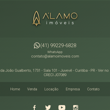
(41) 99229-6828
WhatsApp
contato@alamoimoveis.com
da João Gualberto, 1731 - Sala 101
- Juvevê -
Curitiba
-
PR
-
Ver no
CRECI J07089
Home
Venda
Locação
Empresa
Contato