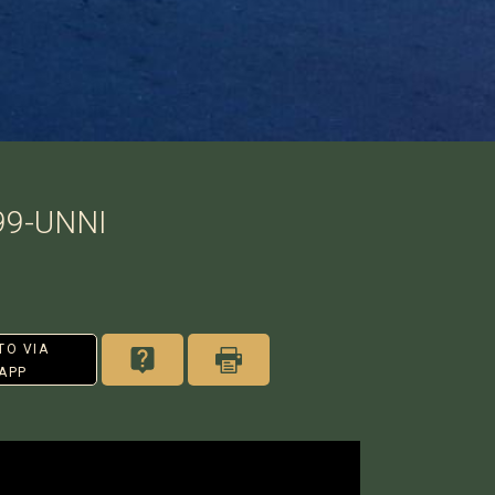
99-UNNI
TO VIA
APP