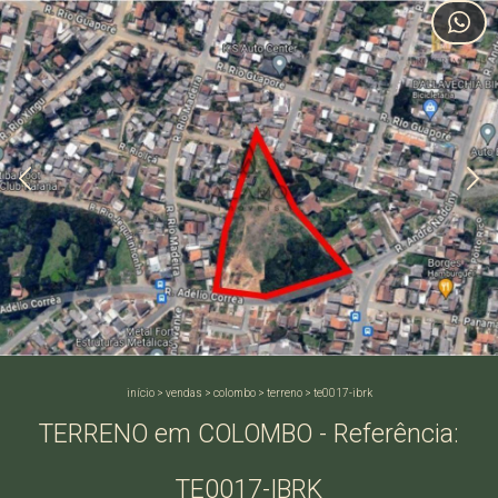
início
>
vendas
>
colombo
>
terreno
>
te0017-ibrk
TERRENO em COLOMBO - Referência:
TE0017-IBRK