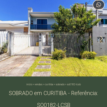
início
>
vendas
>
curitiba
>
sobrado
>
so0182-lcsb
SOBRADO em CURITIBA - Referência:
SO0182-LCSB