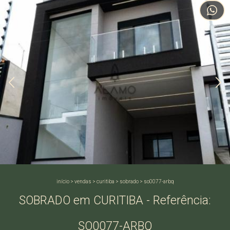
início
>
vendas
>
curitiba
>
sobrado
>
so0077-arbq
SOBRADO em CURITIBA - Referência:
SO0077-ARBQ