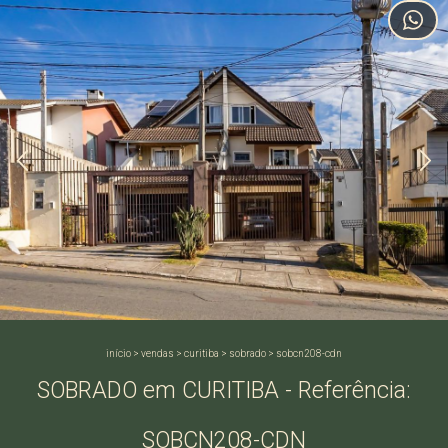
início
>
vendas
>
curitiba
>
sobrado
>
sobcn208-cdn
SOBRADO em CURITIBA - Referência:
SOBCN208-CDN