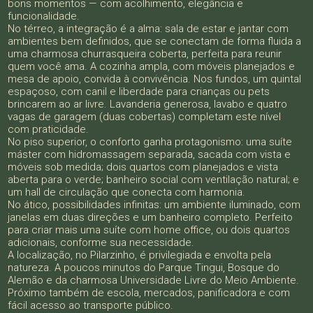
bons momentos — com acolhimento, elegância e
funcionalidade.
No térreo, a integração é a alma: sala de estar e jantar com
ambientes bem definidos, que se conectam de forma fluida a
uma charmosa churrasqueira coberta, perfeita para reunir
quem você ama. A cozinha ampla, com móveis planejados e
mesa de apoio, convida à convivência. Nos fundos, um quintal
espaçoso, com canil e liberdade para crianças ou pets
brincarem ao ar livre. Lavanderia generosa, lavabo e quatro
vagas de garagem (duas cobertas) completam este nível
com praticidade.
No piso superior, o conforto ganha protagonismo: uma suíte
máster com hidromassagem separada, sacada com vista e
móveis sob medida; dois quartos com planejados e vista
aberta para o verde; banheiro social com ventilação natural; e
um hall de circulação que conecta com harmonia.
No ático, possibilidades infinitas: um ambiente iluminado, com
janelas em duas direções e um banheiro completo. Perfeito
para criar mais uma suíte com home office, ou dois quartos
adicionais, conforme sua necessidade.
A localização, no Pilarzinho, é privilegiada e envolta pela
natureza. A poucos minutos do Parque Tingui, Bosque do
Alemão e da charmosa Universidade Livre do Meio Ambiente.
Próximo também de escola, mercados, panificadora e com
fácil acesso ao transporte público.