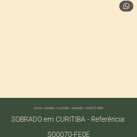
início
>
vendas
>
curitiba
>
sobrado
>
so0070-fe0e
SOBRADO em CURITIBA - Referência:
SO0070-FE0E