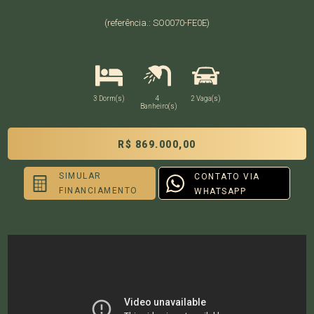
(referência.: SO0070-FE0E)
3 Dorm(s)
4
2 Vaga(s)
Banheiro(s)
R$ 869.000,00
SIMULAR
CONTATO VIA
FINANCIAMENTO
WHATSAPP