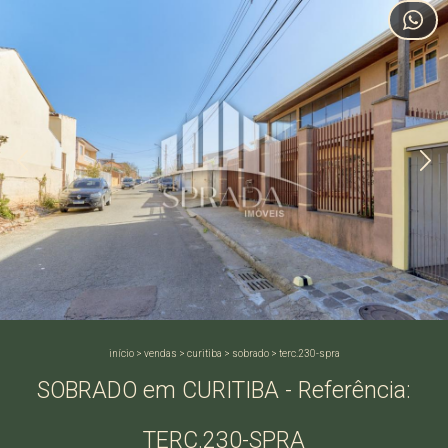
início
>
vendas
>
curitiba
>
sobrado
>
terc.230-spra
SOBRADO em CURITIBA - Referência:
TERC.230-SPRA