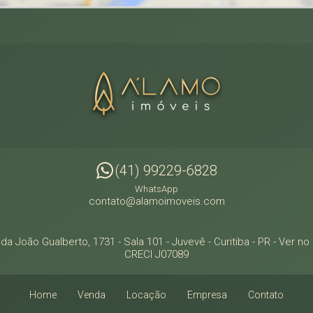
(41) 99229-6828
WhatsApp
contato@alamoimoveis.com
da João Gualberto, 1731 - Sala 101
- Juvevê -
Curitiba
-
PR
-
Ver no
CRECI J07089
Home
Venda
Locação
Empresa
Contato