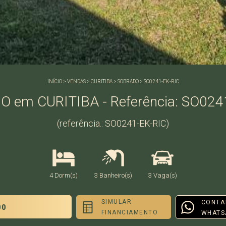
INÍCIO
>
VENDAS
>
CURITIBA
>
SOBRADO
>
SO0241-EK-RIC
 em CURITIBA - Referência: SO024
(referência.: SO0241-EK-RIC)
4 Dorm(s)
3 Banheiro(s)
3 Vaga(s)
SIMULAR
CONTA
00
FINANCIAMENTO
WHATS