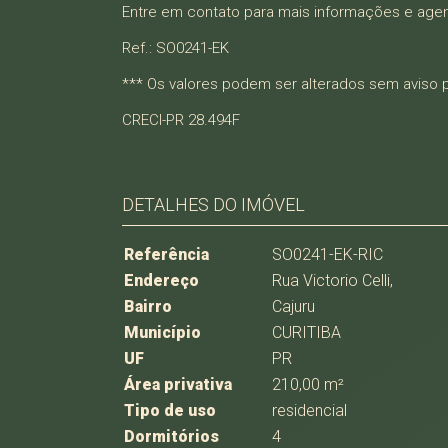
Entre em contato para mais informações e agend
Ref.: SO0241-EK
*** Os valores podem ser alterados sem aviso 
CRECI-PR 28.494F
DETALHES DO IMÓVEL
Referência
SO0241-EK-RIC
Endereço
Rua Victorio Celli,
Bairro
Cajuru
Município
CURITIBA
UF
PR
Área privativa
210,00 m²
Tipo de uso
residencial
Dormitórios
4