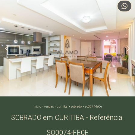
início
>
vendas
>
curitiba
>
sobrado
>
so0074-fe0e
SOBRADO em CURITIBA - Referência:
SO0074-FE0E