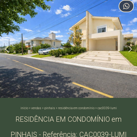
início
>
vendas
>
pinhais
>
residência em condomínio
>
cac0039-lumi
RESIDÊNCIA EM CONDOMÍNIO em
PINHAIS - Referência: CAC0039-LUMI