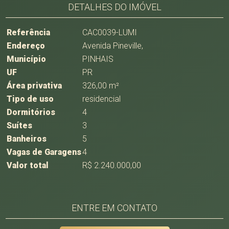
DETALHES DO IMÓVEL
Referência
CAC0039-LUMI
Endereço
Avenida Pineville,
Município
PINHAIS
UF
PR
Área privativa
326,00 m²
Tipo de uso
residencial
Dormitórios
4
Suítes
3
Banheiros
5
Vagas de Garagens
4
Valor total
R$ 2.240.000,00
ENTRE EM CONTATO