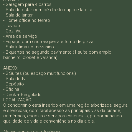
- Garagem para 4 carros
- Sala de estar com pé direito duplo e lareira
- Sala de jantar
- Home office no térreo
- Lavabo
- Cozinha
- Área de serviço
- Espaço com churrasqueira e forno de pizza
- Sala íntima no mezanino
- 2 quartos no segundo pavimento (1 suíte com amplo
banheiro, closet e varanda)
ANEXO:
- 2 Suítes (ou espaço multifuncional)
- Sala de tv
- Depósito
- Oficina
- Deck + Pergolado
LOCALIZAÇÃO:
O condomínio está inserido em uma região arborizada, segura
e silenciosa, com fácil acesso às principais vias da cidade,
comércios, escolas e serviços essenciais, proporcionando
qualidade de vida e conveniência no dia a dia.
Alguns pontos de referência: