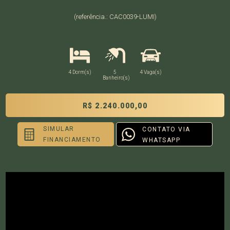
(referência.: CAC0039-LUMI)
4 Dorm(s)
5
4 Vaga(s)
Banheiro(s)
R$ 2.240.000,00
SIMULAR
CONTATO VIA
FINANCIAMENTO
WHATSAPP