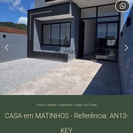
início
>
vendas
>
matinhos
>
casa
>
an13-key
CASA em MATINHOS - Referência: AN13-
KEY