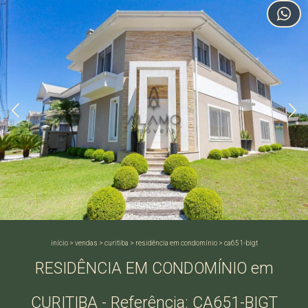
início
>
vendas
>
curitiba
>
residência em condomínio
>
ca651-bigt
RESIDÊNCIA EM CONDOMÍNIO em
CURITIBA - Referência: CA651-BIGT