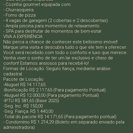
- Cozinha gourmet equipada com:
- Churrasqueira
- Forno de pizza
- 4 vagas de garagem (2 cobertas e 2 descobertas)
- Ampla piscina para momentos de relaxamento
- SPA para desfrutar de momentos de bem-estar
VIVA A EXPERIÊNCIA
Não perca a chance de conhecer este belíssimo imóvel!
Marque uma visita e descubra tudo o que ele tem a oferecer.
Você será recebido com todo o conforto e luxo que merece.
Venha viver o sonho de ter um lar exclusivo e cheio de
confort! Estamos ansiosos para recebê-lo!
Formas de Locação: Seguro fiança, mediante análise
cadastral.
Pacote de Locação:
-Aluguel R$ 14.117,65
-Bonificação R$ 2.117,65 (Para pagamento Pontual)
-Aluguel R$ 12.000,00 (Para pagamento Pontual)
-IPTU R$ 581,65 (Base 2025)
-Seg. Inc. R$ 150,00
-Seg. Fiança: R$ 1.440,00
-Total do pacote R$ 14.171,65 (Para pagamento pontual)
- Condomínio R$ 1.214,29 (Boleto em separado enviado pela
administradora)