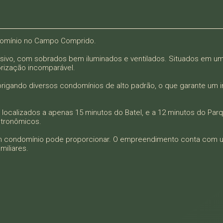
omínio no Campo Comprido.
ivo, com sobrados bem iluminados e ventilados. Situados em uma
rização incomparável.
gando diversos condomínios de alto padrão, o que garante um in
ocalizados a apenas 15 minutos do Batel, e a 12 minutos do Parq
stronômicos.
um condomínio pode proporcionar. O empreendimento conta com 
miliares.