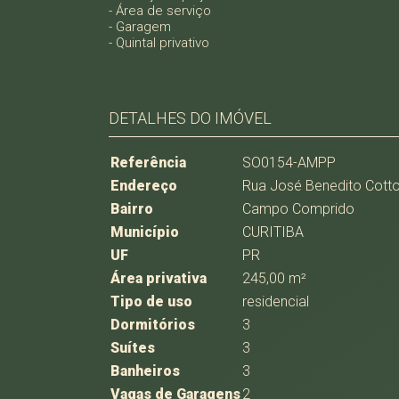
- Área de serviço
- Garagem
- Quintal privativo
DETALHES DO IMÓVEL
Referência
SO0154-AMPP
Endereço
Rua José Benedito Cotto
Bairro
Campo Comprido
Município
CURITIBA
UF
PR
Área privativa
245,00 m²
Tipo de uso
residencial
Dormitórios
3
Suítes
3
Banheiros
3
Vagas de Garagens
2