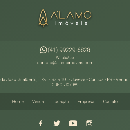
(41) 99229-6828
WhatsApp
contato@alamoimoveis.com
da João Gualberto, 1731 - Sala 101
- Juvevê -
Curitiba
-
PR
-
Ver no
CRECI J07089
Home
Venda
Locação
Empresa
Contato