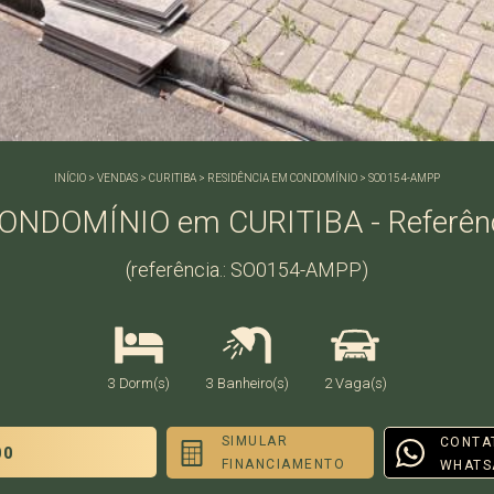
INÍCIO
>
VENDAS
>
CURITIBA
>
RESIDÊNCIA EM CONDOMÍNIO
>
SO0154-AMPP
ONDOMÍNIO em CURITIBA - Referên
(referência.: SO0154-AMPP)
3 Dorm(s)
3 Banheiro(s)
2 Vaga(s)
SIMULAR
CONTA
00
FINANCIAMENTO
WHATS