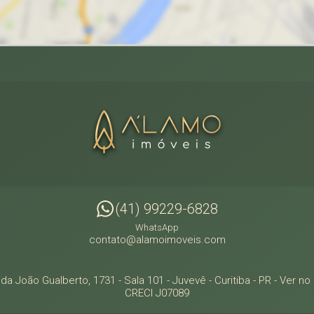
(41) 99229-6828
WhatsApp
contato@alamoimoveis.com
da João Gualberto, 1731 - Sala 101
- Juvevê -
Curitiba
-
PR
-
Ver no
CRECI J07089