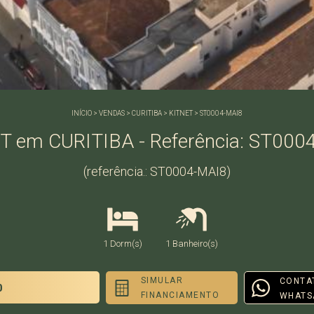
INÍCIO
>
VENDAS
>
CURITIBA
>
KITNET
>
ST0004-MAI8
T em CURITIBA - Referência: ST000
(referência.: ST0004-MAI8)
1 Dorm(s)
1 Banheiro(s)
SIMULAR
CONTA
0
FINANCIAMENTO
WHATS