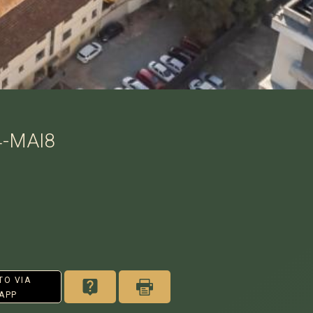
4-MAI8
TO VIA
APP