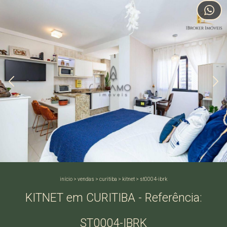
início
>
vendas
>
curitiba
>
kitnet
>
st0004-ibrk
KITNET em CURITIBA - Referência:
ST0004-IBRK