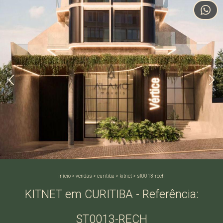
início
>
vendas
>
curitiba
>
kitnet
>
st0013-rech
KITNET em CURITIBA - Referência:
ST0013-RECH