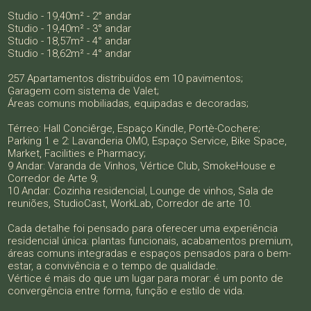
Studio - 19,40m² - 2° andar
Studio - 19,40m² - 3° andar
Studio - 18,57m² - 4° andar
Studio - 18,62m² - 4° andar
257 Apartamentos distribuídos em 10 pavimentos;
Garagem com sistema de Valet;
Áreas comuns mobiliadas, equipadas e decoradas;
Térreo: Hall Conciêrge, Espaço Kindle, Portè-Cochere;
Parking 1 e 2: Lavanderia OMO, Espaço Service, Bike Space,
Market, Facilities e Pharmacy;
9 Andar: Varanda de Vinhos, Vértice Club, SmokeHouse e
Corredor de Arte 9;
10 Andar: Cozinha residencial, Lounge de vinhos, Sala de
reuniões, StudioCast, WorkLab, Corredor de arte 10.
Cada detalhe foi pensado para oferecer uma experiência
residencial única: plantas funcionais, acabamentos premium,
áreas comuns integradas e espaços pensados para o bem-
estar, a convivência e o tempo de qualidade.
Vértice é mais do que um lugar para morar: é um ponto de
convergência entre forma, função e estilo de vida.