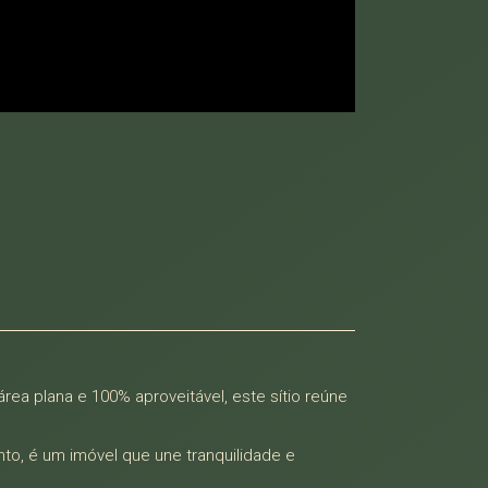
rea plana e 100% aproveitável, este sítio reúne
nto, é um imóvel que une tranquilidade e