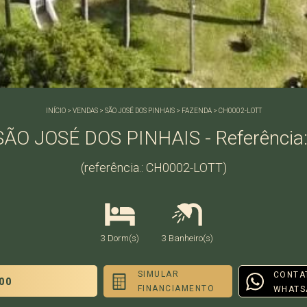
INÍCIO
>
VENDAS
>
SÃO JOSÉ DOS PINHAIS
>
FAZENDA
>
CH0002-LOTT
ÃO JOSÉ DOS PINHAIS - Referência
(referência.: CH0002-LOTT)
3 Dorm(s)
3 Banheiro(s)
SIMULAR
CONTA
00
FINANCIAMENTO
WHATS