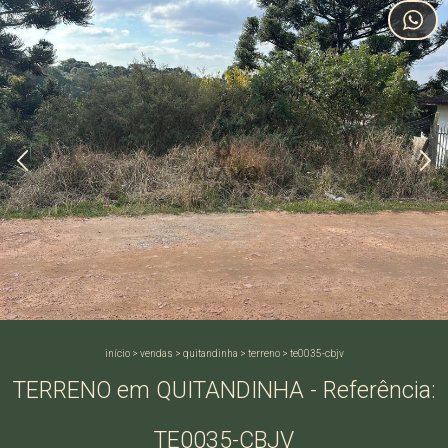
início
>
vendas
>
quitandinha
>
terreno
>
te0035-cbjv
TERRENO em QUITANDINHA - Referência:
TE0035-CBJV