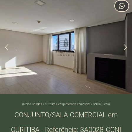
início
>
vendas
>
curitiba
>
conjunto/sala comercial
>
sa0028-coni
CONJUNTO/SALA COMERCIAL em
CURITIBA - Referência: SA0028-CONI