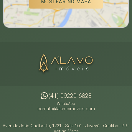
MOSTRAR NO MAPA
(41) 99229-6828
WhatsApp
contato@alamoimoveis.com
Avenida João Gualberto, 1731 - Sala 101
- Juvevê -
Curitiba
-
PR
-
Ver no Mapa