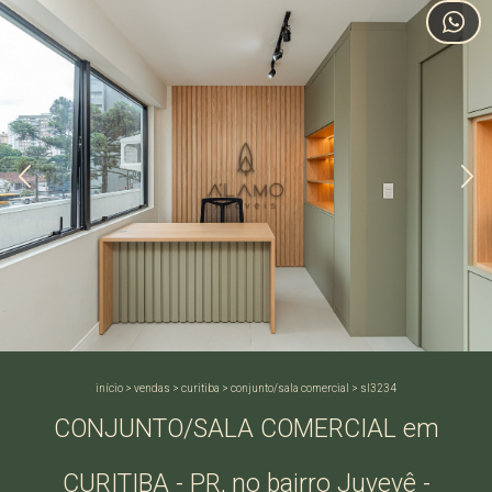
início
>
vendas
>
curitiba
>
conjunto/sala comercial
>
sl3234
CONJUNTO/SALA COMERCIAL em
CURITIBA - PR, no bairro Juvevê -