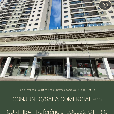
início
>
vendas
>
curitiba
>
conjunto/sala comercial
>
lo0032-cti-ric
CONJUNTO/SALA COMERCIAL em
CURITIBA - Referência: LO0032-CTI-RIC