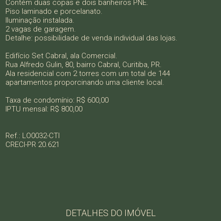
Contém duas copas e dois banheiros PNE.
Piso laminado e porcelanato.
Iluminação instalada.
2 vagas de garagem.
Detalhe: possibilidade de venda individual das lojas.
Edifício Set Cabral, ala Comercial.
Rua Alfredo Gulin, 80, bairro Cabral, Curitiba, PR.
Ala residencial com 2 torres com um total de 144
apartamentos proporcinando uma cliente local.
Taxa de condomínio: R$ 600,00
IPTU mensal: R$ 800,00
Ref.: LO0032-CTI
CRECI-PR 20.621
DETALHES DO IMÓVEL