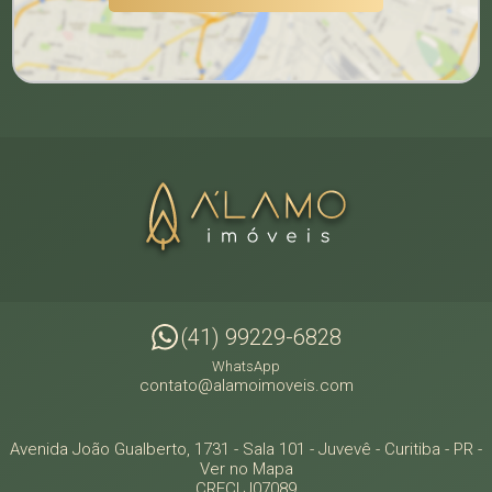
(41) 99229-6828
WhatsApp
contato@alamoimoveis.com
Avenida João Gualberto, 1731 - Sala 101
- Juvevê -
Curitiba
-
PR
-
Ver no Mapa
CRECI J07089