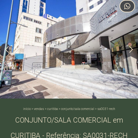
início
>
vendas
>
curitiba
>
conjunto/sala comercial
>
sa0031-rech
CONJUNTO/SALA COMERCIAL em
CURITIBA - Referência: SA0031-RECH