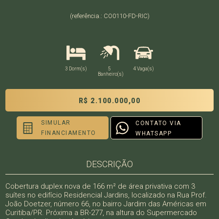
(referência.: CO0110-FD-RIC)
3 Dorm(s)
5
4 Vaga(s)
Banheiro(s)
R$ 2.100.000,00
SIMULAR
CONTATO VIA
FINANCIAMENTO
WHATSAPP
DESCRIÇÃO
Cobertura duplex nova de 166 m² de área privativa com 3
suítes no edifício Residencial Jardins, localizado na Rua Prof.
João Doetzer, número 66, no bairro Jardim das Américas em
Curitiba/PR. Próxima a BR-277, na altura do Supermercado