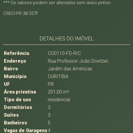
*** Os valores podem ser alterados sem aviso prévio
CRECI-PR 38.557F
DETALHES DO IMÓVEL
Referência
CO0110-FD-RIC
Endereço
Rua Professor João Doetzer,
Bairro
Jardim das Américas
Município
CURITIBA
UF
PR
Área privativa
201,00 m²
Tipo de uso
residencial
Dormitórios
3
Suítes
3
Banheiros
5
Vagas de Garagens
4