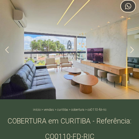
início
>
vendas
>
curitiba
>
cobertura
>
co0110-fd-ric
COBERTURA em CURITIBA - Referência:
CO0110-FD-RIC