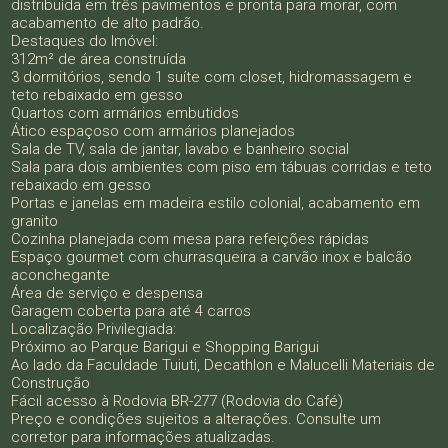
distribuída em três pavimentos e pronta para morar, com
acabamento de alto padrão.
Destaques do Imóvel:
312m² de área construída
3 dormitórios, sendo 1 suíte com closet, hidromassagem e
teto rebaixado em gesso
Quartos com armários embutidos
Ático espaçoso com armários planejados
Sala de TV, sala de jantar, lavabo e banheiro social
Sala para dois ambientes com piso em tábuas corridas e teto
rebaixado em gesso
Portas e janelas em madeira estilo colonial, acabamento em
granito
Cozinha planejada com mesa para refeições rápidas
Espaço gourmet com churrasqueira a carvão inox e balcão
aconchegante
Área de serviço e despensa
Garagem coberta para até 4 carros
Localização Privilegiada:
Próximo ao Parque Barigui e Shopping Barigui
Ao lado da Faculdade Tuiuti, Decathlon e Malucelli Materiais de
Construção
Fácil acesso à Rodovia BR-277 (Rodovia do Café)
Preço e condições sujeitos a alterações. Consulte um
corretor para informações atualizadas.