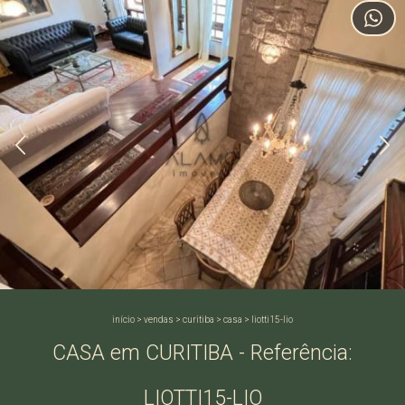
início
>
vendas
>
curitiba
>
casa
>
liotti15-lio
CASA em CURITIBA - Referência:
LIOTTI15-LIO