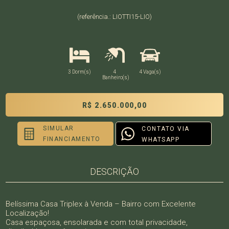
(referência.: LIOTTI15-LIO)
3 Dorm(s)
4
4 Vaga(s)
Banheiro(s)
R$ 2.650.000,00
SIMULAR
CONTATO VIA
FINANCIAMENTO
WHATSAPP
DESCRIÇÃO
Belíssima Casa Triplex à Venda – Bairro com Excelente
Localização!
Casa espaçosa, ensolarada e com total privacidade,