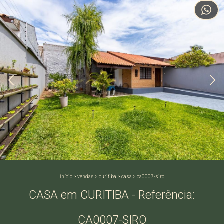
início
>
vendas
>
curitiba
>
casa
>
ca0007-siro
CASA em CURITIBA - Referência:
CA0007-SIRO