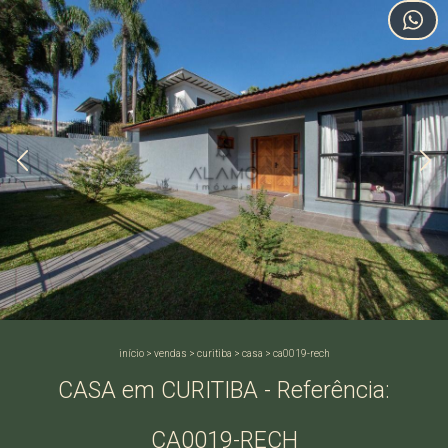
início
>
vendas
>
curitiba
>
casa
>
ca0019-rech
CASA em CURITIBA - Referência:
CA0019-RECH