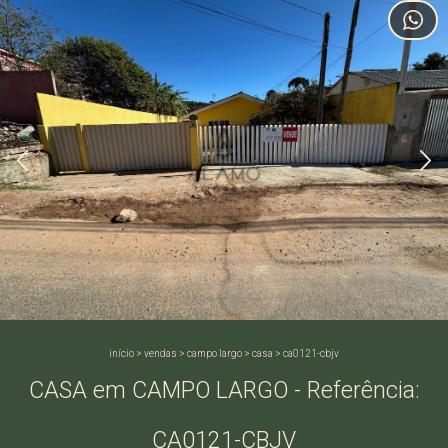
início
>
vendas
>
campo largo
>
casa
>
ca0121-cbjv
CASA em CAMPO LARGO - Referência:
CA0121-CBJV