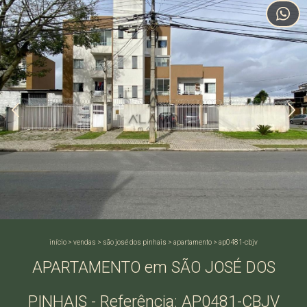
início
>
vendas
>
são josé dos pinhais
>
apartamento
>
ap0481-cbjv
APARTAMENTO em SÃO JOSÉ DOS
PINHAIS - Referência: AP0481-CBJV