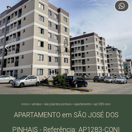
início
>
vendas
>
são josé dos pinhais
>
apartamento
>
ap1283-coni
APARTAMENTO em SÃO JOSÉ DOS
PINHAIS - Referência: AP1283-CONI