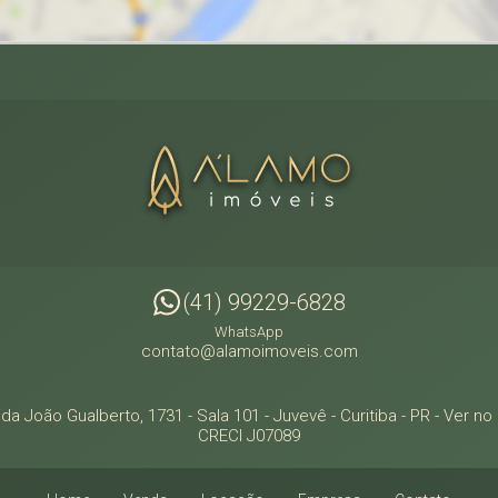
(41) 99229-6828
WhatsApp
contato@alamoimoveis.com
da João Gualberto, 1731 - Sala 101
- Juvevê -
Curitiba
-
PR
-
Ver no
CRECI J07089