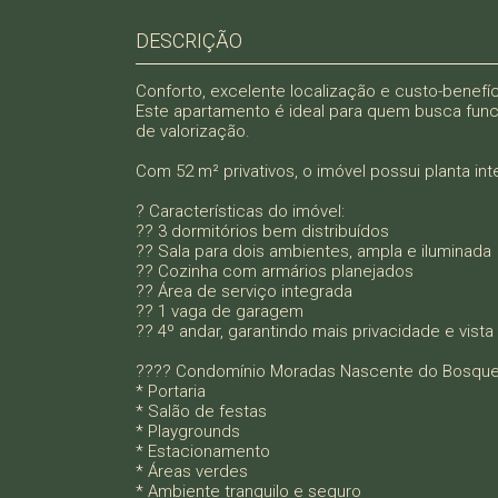
DESCRIÇÃO
Conforto, excelente localização e custo-benef
Este apartamento é ideal para quem busca funcio
de valorização.
Com 52 m² privativos, o imóvel possui planta int
? Características do imóvel:
?? 3 dormitórios bem distribuídos
?? Sala para dois ambientes, ampla e iluminada
?? Cozinha com armários planejados
?? Área de serviço integrada
?? 1 vaga de garagem
?? 4º andar, garantindo mais privacidade e vista
???? Condomínio Moradas Nascente do Bosque
* Portaria
* Salão de festas
* Playgrounds
* Estacionamento
* Áreas verdes
* Ambiente tranquilo e seguro