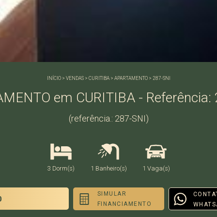
INÍCIO
>
VENDAS
>
CURITIBA
>
APARTAMENTO
>
287-SNI
MENTO em CURITIBA - Referência: 
(referência.: 287-SNI)
3 Dorm(s)
1 Banheiro(s)
1 Vaga(s)
SIMULAR
CONTA
0
FINANCIAMENTO
WHATS