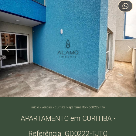
início
>
vendas
>
curitiba
>
apartamento
>
gd0222-tjto
APARTAMENTO em CURITIBA -
Referência: GD0222-TJTO