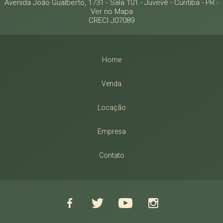
Avenida João Gualberto, 1731 - Sala 101
- Juvevê -
Curitiba
-
PR
-
Ver no Mapa
CRECI J07089
Home
Venda
Locação
Empresa
Contato