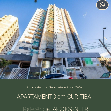
início
>
vendas
>
curitiba
>
apartamento
>
ap2309-nbbr
APARTAMENTO em CURITIBA -
Referência: AP2309-NBBR