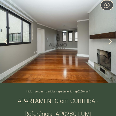
início
>
vendas
>
curitiba
>
apartamento
>
ap0280-lumi
APARTAMENTO em CURITIBA -
Referência: AP0280-LUMI