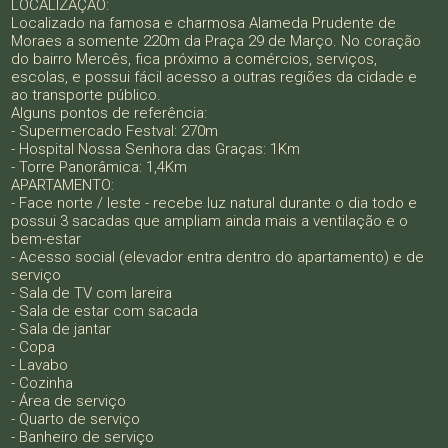
LOCALIZAÇÃO:
Localizado na famosa e charmosa Alameda Prudente de
Moraes a somente 220m da Praça 29 de Março. No coração
do bairro Mercês, fica próximo a comércios, serviços,
escolas, e possui fácil acesso a outras regiões da cidade e
ao transporte público.
Alguns pontos de referência:
- Supermercado Festval: 270m
- Hospital Nossa Senhora das Graças: 1Km
- Torre Panorâmica: 1,4Km
APARTAMENTO:
- Face norte / leste - recebe luz natural durante o dia todo e
possui 3 sacadas que ampliam ainda mais a ventilação e o
bem-estar
- Acesso social (elevador entra dentro do apartamento) e de
serviço
- Sala de TV com lareira
- Sala de estar com sacada
- Sala de jantar
- Copa
- Lavabo
- Cozinha
- Área de serviço
- Quarto de serviço
- Banheiro de serviço