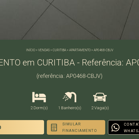
INÍCIO
>
VENDAS
>
CURITIBA
>
APARTAMENTO
>
AP0468-CBJV
TO em CURITIBA - Referência: A
(referência.: AP0468-CBJV)
2 Dorm(s)
1 Banheiro(s)
2 Vaga(s)
SIMULAR
CONTA
0
FINANCIAMENTO
WHATS