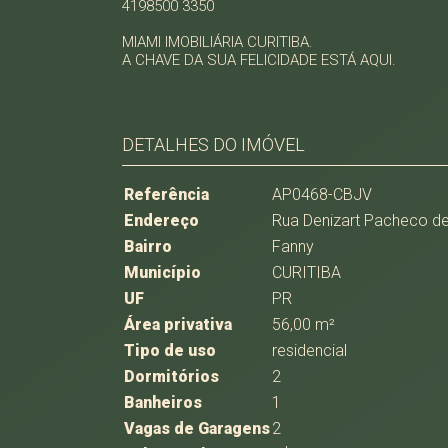
4198500 3350
MIAMI IMOBILIÁRIA CURITIBA.
A CHAVE DA SUA FELICIDADE ESTÁ AQUI.
DETALHES DO IMÓVEL
Referência
AP0468-CBJV
Endereço
Rua Denizart Pacheco de
Bairro
Fanny
Município
CURITIBA
UF
PR
Área privativa
56,00 m²
Tipo de uso
residencial
Dormitórios
2
Banheiros
1
Vagas de Garagens
2