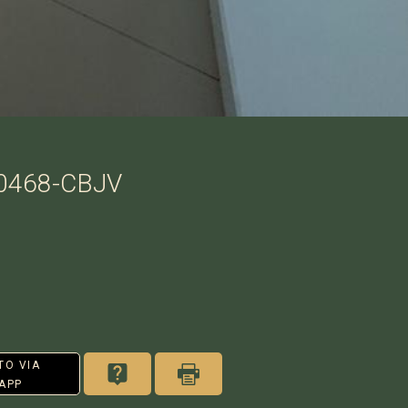
P0468-CBJV
TO VIA
APP