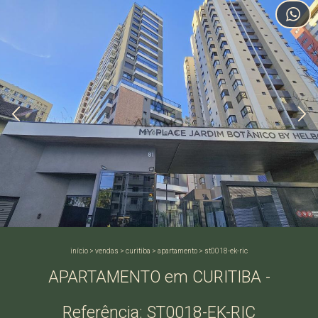
início
>
vendas
>
curitiba
>
apartamento
>
st0018-ek-ric
APARTAMENTO em CURITIBA -
Referência: ST0018-EK-RIC