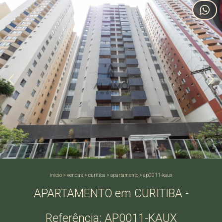
início
>
vendas
>
curitiba
>
apartamento
>
ap0011-kaux
APARTAMENTO em CURITIBA -
Referência: AP0011-KAUX