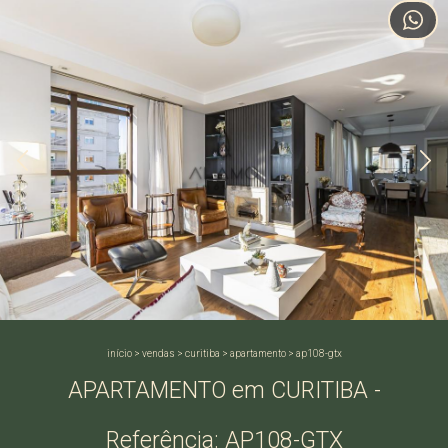
início
>
vendas
>
curitiba
>
apartamento
>
ap108-gtx
APARTAMENTO em CURITIBA -
Referência: AP108-GTX