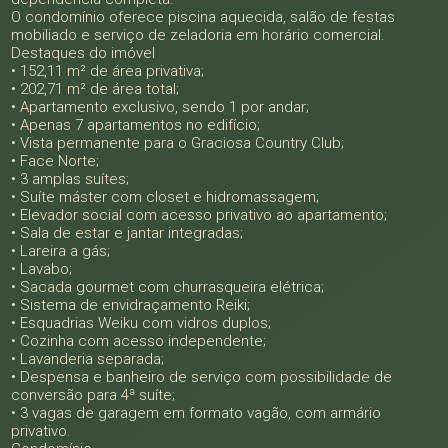
O condomínio oferece piscina aquecida, salão de festas
mobiliado e serviço de zeladoria em horário comercial.
Destaques do imóvel
• 152,11 m² de área privativa;
• 202,71 m² de área total;
• Apartamento exclusivo, sendo 1 por andar;
• Apenas 7 apartamentos no edifício;
• Vista permanente para o Graciosa Country Club;
• Face Norte;
• 3 amplas suítes;
• Suíte máster com closet e hidromassagem;
• Elevador social com acesso privativo ao apartamento;
• Sala de estar e jantar integradas;
• Lareira a gás;
• Lavabo;
• Sacada gourmet com churrasqueira elétrica;
• Sistema de envidraçamento Reiki;
• Esquadrias Weiku com vidros duplos;
• Cozinha com acesso independente;
• Lavanderia separada;
• Despensa e banheiro de serviço com possibilidade de
conversão para 4ª suíte;
• 3 vagas de garagem em formato vagão, com armário
privativo.