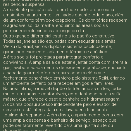
residência suspensa.
A excelente posição solar, com face norte, proporciona
ambientes naturalmente iluminados durante todo o ano, além
de um conforto térmico excepcional. Os dormitórios recebem
o agradável sol da manhã, enquanto as áreas sociais
permanecem iluminadas ao longo do dia.
Outro grande diferencial está no alto padrão construtivo.
Todas as janelas são equipadas com esquadrias alemãs
Weiku do Brasil, vidros duplos e sistema oscilobatente,
garantindo excelente isolamento térmico e acústico.
A área social foi projetada para integrar conforto e
convivência. A ampla sala de estar e jantar conta com lareira a
gás, lavabo e acabamentos de excelente qualidade, enquanto
a sacada gourmet oferece churrasqueira elétrica e
fechamento panorâmico em vidro pelo sistema Reiki, criando
um ambiente perfeito para receber amigos e familiares.
Na área íntima, o imóvel dispõe de três amplas suítes, todas
muito iluminadas e confortáveis, com destaque para a suíte
máster, que oferece closet e banheira de hidromassagem.
A cozinha possui acesso independente pelo elevador de
serviço e está integrada a uma lavanderia funcional e
totalmente separada. Além disso, o apartamento conta com
uma ampla despensa e banheiro de serviço, espaço que
pode ser facilmente revertido para uma quarta suíte ou
dependência completa.