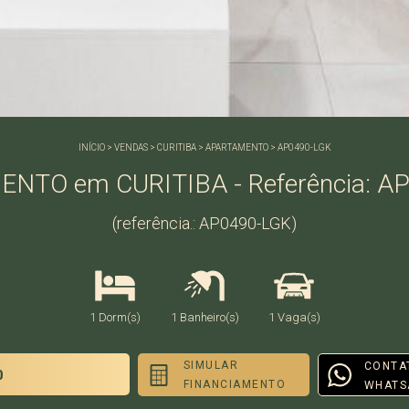
INÍCIO
>
VENDAS
>
CURITIBA
>
APARTAMENTO
>
AP0490-LGK
NTO em CURITIBA - Referência: A
(referência.: AP0490-LGK)
1 Dorm(s)
1 Banheiro(s)
1 Vaga(s)
SIMULAR
CONTA
0
FINANCIAMENTO
WHATS