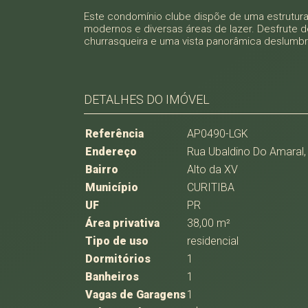
Este condomínio clube dispõe de uma estrutura 
modernos e diversas áreas de lazer. Desfrute d
churrasqueira e uma vista panorâmica deslumbr
DETALHES DO IMÓVEL
Referência
AP0490-LGK
Endereço
Rua Ubaldino Do Amaral,
Bairro
Alto da XV
Município
CURITIBA
UF
PR
Área privativa
38,00 m²
Tipo de uso
residencial
Dormitórios
1
Banheiros
1
Vagas de Garagens
1