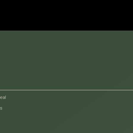
eal
os