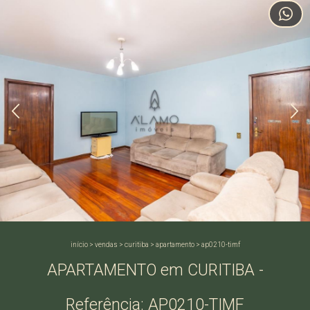
início
>
vendas
>
curitiba
>
apartamento
>
ap0210-timf
APARTAMENTO em CURITIBA -
Referência: AP0210-TIMF