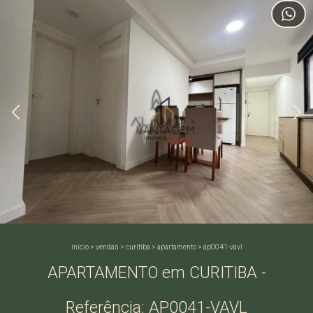
início
>
vendas
>
curitiba
>
apartamento
>
ap0041-vavl
APARTAMENTO em CURITIBA -
Referência: AP0041-VAVL