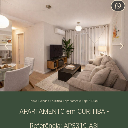
início
>
vendas
>
curitiba
>
apartamento
>
ap3319-asi
APARTAMENTO em CURITIBA -
Referência: AP3319-ASI