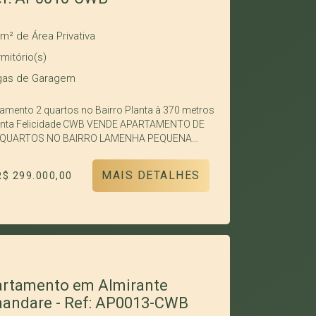
NORTE Pavimentação: Asfalto
0m²
de Área Privativa
mitório(s)
as de Garagem
nto 2 quartos no Bairro Planta à 370 metros
icidade CWB VENDE APARTAMENTO DE
 QUARTOS NO BAIRRO LAMENHA PEQUENA
RANTE TAMANDARÉ PARANÁ DOIS QUARTOS
EIRO SOCIAL COM PIA, TAMPO EM GRANITO
MAIS DETALHES
R$ 299.000,00
 PARA DOIS AMBIENTES COZINHA ÁREA DE
IÇO VAGA DE GARAGEM 223 NO EDIFÍCIO:
ARIA DAS 07 AS 19 HORAS SALÃO DE FESTA
CHURRASQUEIRA QUIOSQUE COM
RASQUEIRA PLLAYGROUND CONDOMÍNIO
O BEM CONSTRUÍDO, EM ÓTIMA LOCALIZAÇÃO,
RÓXIMO Santa Felicidade . CRECI: J-05263
hes do Imóvel Dormitórios: 2 Metragem: 65.24 m²
rtamento em Almirante
Total: 68.24 m² Área Útil: 52.39 m² Garagem: 1
andare - Ref: AP0013-CWB
: 0 anos Condomínio: Sim Permuta: Não Face: