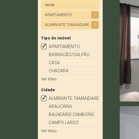
Venda
APARTAMENTO
X
ALMIRANTE TAMANDARE
X
Tipo do imóvel
APARTAMENTO
BARRACÃO/GALPÃO
CASA
CHÁCARA
Ver Mais
Cidade
ALMIRANTE TAMANDARE
ARAUCÁRIA
BALNEÁRIO CAMBORIÚ
CAMPO LARGO
Ver Mais