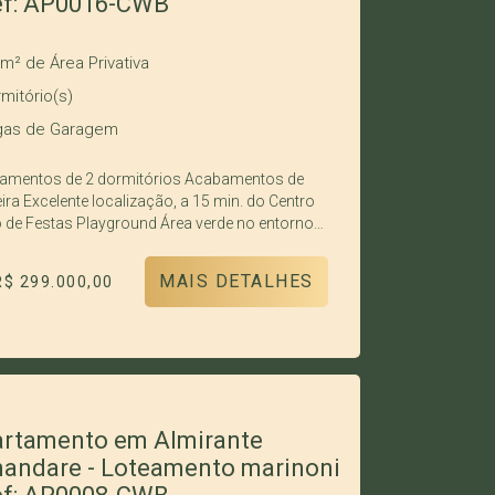
ef: AP0016-CWB
0m²
de Área Privativa
mitório(s)
as de Garagem
de 2 dormitórios Acabamentos de
a 15 min. do Centro
Playground Área verde no entorno
s com churrasqueira Utilize seu FGTS Obs:
 de financiamento direto com a incorporadora,
MAIS DETALHES
R$ 299.000,00
e entrada e saldo em 48 vezes (juros anual
ido de 12,5%)
rtamento em Almirante
andare - Loteamento marinoni