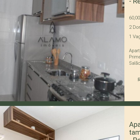
- R
60,0
2
Dor
1
Vag
Apartamentos 
Primeira Excelente localização, 
Salão de Festas 
Quiosque
Opção
40% d
embut
Apa
tam