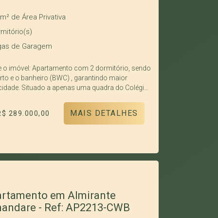
NORTE Pavimentação: Asfalto
0m²
de Área Privativa
mitório(s)
as de Garagem
 o imóvel: Apartamento com 2 dormitório, sendo
rto e o banheiro (BWC) , garantindo maior
cidade. Situado a apenas uma quadra do Colégio
st Internacional, próximo a mercados, pizzarias,
cias, restaurantes e diversos serviços,
MAIS DETALHES
R$ 289.000,00
rcionando praticidade no dia a dia. Fácil acesso
ntorno Norte e facilidade no uso do transporte
ivo. Cozinha e banheiro modernos. Face
/leste, garantindo excelente iluminação natural
te o dia. Prédio novo, com piso em porcelanato,
rcionando sofisticação e fácil manutenção.
o eletrônico e portaria com vigilância 24 horas
sua segurança e tranquilidade. Vaga de garagem
rtamento em Almirante
eta, valorizando o espaço e a funcionalidade
andare - Ref: AP2213-CWB
ito aberto: cozinha americana integrada à sala