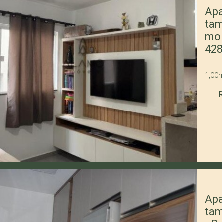
Apa
tam
mon
42
1,00
Apa
tam